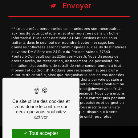
Envoyer
** Les données personnelles communiquées sont nécessaires
aux fins de vous contacter et sont enregistrées dans un fichier
informatisé. Elles sont destinées à DMV Services et ses sous-
traitants dans le seul but de répondre à votre message. Les
données collectées seront communiquées aux seuls destinataires
suivants: DMV Services 24 Rue du Pré des Aulnes, 77340
Pontault-Combault contact@dmvservices.fr. Vous disposez de
droits d’accès, de rectification, d’effacement, de portabilité, de
limitation, d’opposition, de retrait de votre consentement à tout
moment et du droit d’introduire une réclamation auprès d’une
autorité de contrôle, ainsi que d’organiser le sort de vos données
post-mortem. Vous pouvez exercer ces droits par voie postale à
l'adresse 24 Rue du Pré des Aulnes, 77340 Pontault-Combault ou
par courrier électronique à l'adresse contact@dmvservices.fr. Un
justificatif d'identité pourra vous être demandé. Nous conservons
vos données pendant la période de prise de contact puis pendant
Ce site utilise des cookies et
la durée de prescription légale aux fins probatoires et de gestion
vous donne le contrôle sur
des contentieux. Vous avez le droit de vous inscrire sur la liste
ceux que vous souhaitez
d'opposition au démarchage téléphonique, disponible à cette
adresse:
Bloctel.gouv.fr
. Consultez le site cnil.fr pour plus
activer
d’informations sur vos droits.
Tout accepter