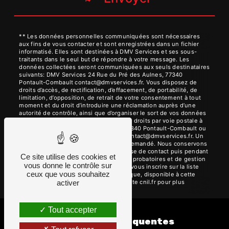
** Les données personnelles communiquées sont nécessaires
aux fins de vous contacter et sont enregistrées dans un fichier
informatisé. Elles sont destinées à DMV Services et ses sous-
traitants dans le seul but de répondre à votre message. Les
données collectées seront communiquées aux seuls destinataires
suivants: DMV Services 24 Rue du Pré des Aulnes, 77340
Pontault-Combault contact@dmvservices.fr. Vous disposez de
droits d’accès, de rectification, d’effacement, de portabilité, de
limitation, d’opposition, de retrait de votre consentement à tout
moment et du droit d’introduire une réclamation auprès d’une
autorité de contrôle, ainsi que d’organiser le sort de vos données
post-mortem. Vous pouvez exercer ces droits par voie postale à
l'adresse 24 Rue du Pré des Aulnes, 77340 Pontault-Combault ou
par courrier électronique à l'adresse contact@dmvservices.fr. Un
justificatif d'identité pourra vous être demandé. Nous conservons
vos données pendant la période de prise de contact puis pendant
Ce site utilise des cookies et
la durée de prescription légale aux fins probatoires et de gestion
vous donne le contrôle sur
des contentieux. Vous avez le droit de vous inscrire sur la liste
ceux que vous souhaitez
d'opposition au démarchage téléphonique, disponible à cette
adresse:
Bloctel.gouv.fr
. Consultez le site cnil.fr pour plus
activer
d’informations sur vos droits.
Tout accepter
Recherches fréquentes