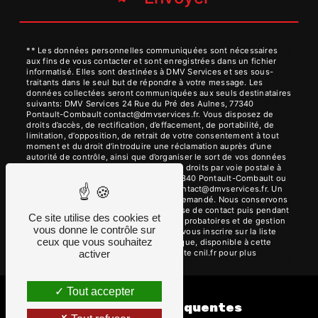
** Les données personnelles communiquées sont nécessaires
aux fins de vous contacter et sont enregistrées dans un fichier
informatisé. Elles sont destinées à DMV Services et ses sous-
traitants dans le seul but de répondre à votre message. Les
données collectées seront communiquées aux seuls destinataires
suivants: DMV Services 24 Rue du Pré des Aulnes, 77340
Pontault-Combault contact@dmvservices.fr. Vous disposez de
droits d’accès, de rectification, d’effacement, de portabilité, de
limitation, d’opposition, de retrait de votre consentement à tout
moment et du droit d’introduire une réclamation auprès d’une
autorité de contrôle, ainsi que d’organiser le sort de vos données
post-mortem. Vous pouvez exercer ces droits par voie postale à
l'adresse 24 Rue du Pré des Aulnes, 77340 Pontault-Combault ou
par courrier électronique à l'adresse contact@dmvservices.fr. Un
justificatif d'identité pourra vous être demandé. Nous conservons
vos données pendant la période de prise de contact puis pendant
Ce site utilise des cookies et
la durée de prescription légale aux fins probatoires et de gestion
vous donne le contrôle sur
des contentieux. Vous avez le droit de vous inscrire sur la liste
ceux que vous souhaitez
d'opposition au démarchage téléphonique, disponible à cette
adresse:
Bloctel.gouv.fr
. Consultez le site cnil.fr pour plus
activer
d’informations sur vos droits.
Tout accepter
Recherches fréquentes