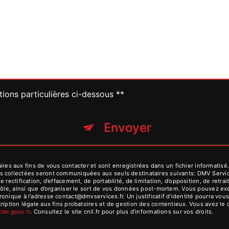
tions particulières ci-dessous **
Envoyer
 aux fins de vous contacter et sont enregistrées dans un fichier informatisé. 
s collectées seront communiquées aux seuls destinataires suivants: DMV Serv
 rectification, d’effacement, de portabilité, de limitation, d’opposition, de ret
rôle, ainsi que d’organiser le sort de vos données post-mortem. Vous pouvez exer
ronique à l'adresse contact@dmvservices.fr. Un justificatif d'identité pourra 
iption légale aux fins probatoires et de gestion des contentieux. Vous avez le dr
octel.gouv.fr
. Consultez le site cnil.fr pour plus d’informations sur vos droits.