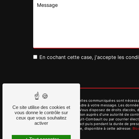
En cochant cette case, j'accepte les condi
** Les données personnelles communiquées sont nécessaires
dans le seul but de répondre à votre message. Les donnée
Ce site utilise des cookies et
contact@dmvservices.fr. Vous disposez de droits d’accès, de
vous donne le contrôle sur
d’introduire une réclamation auprès d’une autorité de cont
ceux que vous souhaitez
des Aulnes, 77340 Pontault-Combault ou par courrier élect
activer
période de prise de contact puis pendant la durée de prescr
démarchage téléphonique, disponible à cette adresse:
Bl