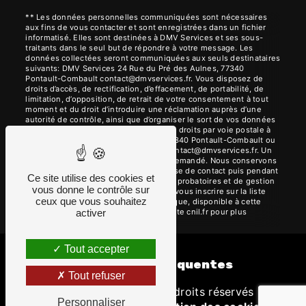
** Les données personnelles communiquées sont nécessaires
aux fins de vous contacter et sont enregistrées dans un fichier
informatisé. Elles sont destinées à DMV Services et ses sous-
traitants dans le seul but de répondre à votre message. Les
données collectées seront communiquées aux seuls destinataires
suivants: DMV Services 24 Rue du Pré des Aulnes, 77340
Pontault-Combault contact@dmvservices.fr. Vous disposez de
droits d’accès, de rectification, d’effacement, de portabilité, de
limitation, d’opposition, de retrait de votre consentement à tout
moment et du droit d’introduire une réclamation auprès d’une
autorité de contrôle, ainsi que d’organiser le sort de vos données
post-mortem. Vous pouvez exercer ces droits par voie postale à
l'adresse 24 Rue du Pré des Aulnes, 77340 Pontault-Combault ou
par courrier électronique à l'adresse contact@dmvservices.fr. Un
justificatif d'identité pourra vous être demandé. Nous conservons
vos données pendant la période de prise de contact puis pendant
Ce site utilise des cookies et
la durée de prescription légale aux fins probatoires et de gestion
vous donne le contrôle sur
des contentieux. Vous avez le droit de vous inscrire sur la liste
ceux que vous souhaitez
d'opposition au démarchage téléphonique, disponible à cette
adresse:
Bloctel.gouv.fr
. Consultez le site cnil.fr pour plus
activer
d’informations sur vos droits.
Tout accepter
Recherches fréquentes
Tout refuser
©
Vistalid
- 2026 - Tous droits réservés -
Personnaliser