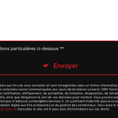
tions particulières ci-dessous **
Envoyer
 aux fins de vous contacter et sont enregistrées dans un fichier informatisé. 
s collectées seront communiquées aux seuls destinataires suivants: DMV Serv
 rectification, d’effacement, de portabilité, de limitation, d’opposition, de ret
rôle, ainsi que d’organiser le sort de vos données post-mortem. Vous pouvez exer
ronique à l'adresse contact@dmvservices.fr. Un justificatif d'identité pourra 
iption légale aux fins probatoires et de gestion des contentieux. Vous avez le dr
octel.gouv.fr
. Consultez le site cnil.fr pour plus d’informations sur vos droits.