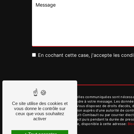
En cochant cette case, j'accepte les condi
** Les données personnelles communiquées sont nécessaires
dans le seul but de répondre à votre message. Les donnée
Ce site utilise des cookies et
contact@dmvservices.fr. Vous disposez de droits d’accès, de
vous donne le contrôle sur
d’introduire une réclamation auprès d’une autorité de cont
ceux que vous souhaitez
des Aulnes, 77340 Pontault-Combault ou par courrier élect
activer
période de prise de contact puis pendant la durée de prescr
démarchage téléphonique, disponible à cette adresse:
Bl