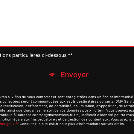
tions particulières ci-dessous **
Envoyer
 aux fins de vous contacter et sont enregistrées dans un fichier informatisé. 
s collectées seront communiquées aux seuls destinataires suivants: DMV Serv
 rectification, d’effacement, de portabilité, de limitation, d’opposition, de ret
rôle, ainsi que d’organiser le sort de vos données post-mortem. Vous pouvez exer
ronique à l'adresse contact@dmvservices.fr. Un justificatif d'identité pourra 
iption légale aux fins probatoires et de gestion des contentieux. Vous avez le dr
octel.gouv.fr
. Consultez le site cnil.fr pour plus d’informations sur vos droits.