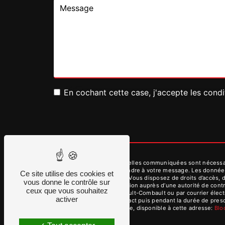
En cochant cette case, j'accepte les condi
** Les données personnelles communiquées sont nécessaires
dans le seul but de répondre à votre message. Les donnée
Ce site utilise des cookies et
contact@dmvservices.fr. Vous disposez de droits d’accès, de
vous donne le contrôle sur
d’introduire une réclamation auprès d’une autorité de cont
ceux que vous souhaitez
des Aulnes, 77340 Pontault-Combault ou par courrier élect
activer
période de prise de contact puis pendant la durée de prescr
démarchage téléphonique, disponible à cette adresse:
Bl