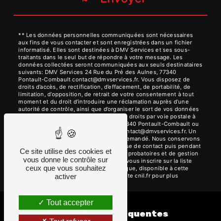
** Les données personnelles communiquées sont nécessaires
aux fins de vous contacter et sont enregistrées dans un fichier
informatisé. Elles sont destinées à DMV Services et ses sous-
traitants dans le seul but de répondre à votre message. Les
données collectées seront communiquées aux seuls destinataires
suivants: DMV Services 24 Rue du Pré des Aulnes, 77340
Pontault-Combault contact@dmvservices.fr. Vous disposez de
droits d’accès, de rectification, d’effacement, de portabilité, de
limitation, d’opposition, de retrait de votre consentement à tout
moment et du droit d’introduire une réclamation auprès d’une
autorité de contrôle, ainsi que d’organiser le sort de vos données
post-mortem. Vous pouvez exercer ces droits par voie postale à
l'adresse 24 Rue du Pré des Aulnes, 77340 Pontault-Combault ou
par courrier électronique à l'adresse contact@dmvservices.fr. Un
justificatif d'identité pourra vous être demandé. Nous conservons
vos données pendant la période de prise de contact puis pendant
Ce site utilise des cookies et
la durée de prescription légale aux fins probatoires et de gestion
vous donne le contrôle sur
des contentieux. Vous avez le droit de vous inscrire sur la liste
ceux que vous souhaitez
d'opposition au démarchage téléphonique, disponible à cette
adresse:
Bloctel.gouv.fr
. Consultez le site cnil.fr pour plus
activer
d’informations sur vos droits.
Tout accepter
Recherches fréquentes