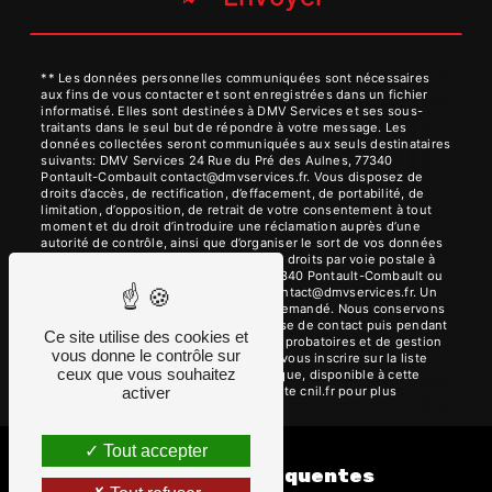
** Les données personnelles communiquées sont nécessaires
aux fins de vous contacter et sont enregistrées dans un fichier
informatisé. Elles sont destinées à DMV Services et ses sous-
traitants dans le seul but de répondre à votre message. Les
données collectées seront communiquées aux seuls destinataires
suivants: DMV Services 24 Rue du Pré des Aulnes, 77340
Pontault-Combault contact@dmvservices.fr. Vous disposez de
droits d’accès, de rectification, d’effacement, de portabilité, de
limitation, d’opposition, de retrait de votre consentement à tout
moment et du droit d’introduire une réclamation auprès d’une
autorité de contrôle, ainsi que d’organiser le sort de vos données
post-mortem. Vous pouvez exercer ces droits par voie postale à
l'adresse 24 Rue du Pré des Aulnes, 77340 Pontault-Combault ou
par courrier électronique à l'adresse contact@dmvservices.fr. Un
justificatif d'identité pourra vous être demandé. Nous conservons
vos données pendant la période de prise de contact puis pendant
Ce site utilise des cookies et
la durée de prescription légale aux fins probatoires et de gestion
vous donne le contrôle sur
des contentieux. Vous avez le droit de vous inscrire sur la liste
ceux que vous souhaitez
d'opposition au démarchage téléphonique, disponible à cette
adresse:
Bloctel.gouv.fr
. Consultez le site cnil.fr pour plus
activer
d’informations sur vos droits.
Tout accepter
Recherches fréquentes