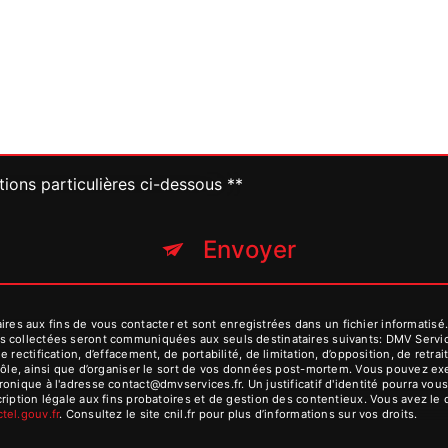
tions particulières ci-dessous **
Envoyer
 aux fins de vous contacter et sont enregistrées dans un fichier informatisé. 
s collectées seront communiquées aux seuls destinataires suivants: DMV Serv
 rectification, d’effacement, de portabilité, de limitation, d’opposition, de ret
rôle, ainsi que d’organiser le sort de vos données post-mortem. Vous pouvez exer
ronique à l'adresse contact@dmvservices.fr. Un justificatif d'identité pourra 
iption légale aux fins probatoires et de gestion des contentieux. Vous avez le dr
octel.gouv.fr
. Consultez le site cnil.fr pour plus d’informations sur vos droits.