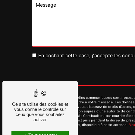
En cochant cette case, j'accepte les condi
** Les données personnelles communiquées sont nécessaires
dans le seul but de répondre à votre message. Les donnée
Ce site utilise des cookies et
contact@dmvservices.fr. Vous disposez de droits d’accès, de
vous donne le contrôle sur
d’introduire une réclamation auprès d’une autorité de cont
ceux que vous souhaitez
des Aulnes, 77340 Pontault-Combault ou par courrier élect
activer
période de prise de contact puis pendant la durée de prescr
démarchage téléphonique, disponible à cette adresse:
Bl