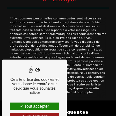
** Les données personnelles communiquées sont nécessaires
aux fins de vous contacter et sont enregistrées dans un fichier
informatisé. Elles sont destinées à DMV Services et ses sous-
traitants dans le seul but de répondre à votre message. Les
données collectées seront communiquées aux seuls destinataires
suivants: DMV Services 24 Rue du Pré des Aulnes, 77340
Pontault-Combault contact@dmvservices.fr. Vous disposez de
droits d’accès, de rectification, d’effacement, de portabilité, de
limitation, d’opposition, de retrait de votre consentement à tout
moment et du droit d’introduire une réclamation auprès d’une
autorité de contrôle, ainsi que d’organiser le sort de vos données
post-mortem. Vous pouvez exercer ces droits par voie postale à
l'adresse 24 Rue du Pré des Aulnes, 77340 Pontault-Combault ou
par courrier électronique à l'adresse contact@dmvservices.fr. Un
justificatif d'identité pourra vous être demandé. Nous conservons
vos données pendant la période de prise de contact puis pendant
Ce site utilise des cookies et
la durée de prescription légale aux fins probatoires et de gestion
vous donne le contrôle sur
des contentieux. Vous avez le droit de vous inscrire sur la liste
ceux que vous souhaitez
d'opposition au démarchage téléphonique, disponible à cette
adresse:
Bloctel.gouv.fr
. Consultez le site cnil.fr pour plus
activer
d’informations sur vos droits.
Tout accepter
Recherches fréquentes