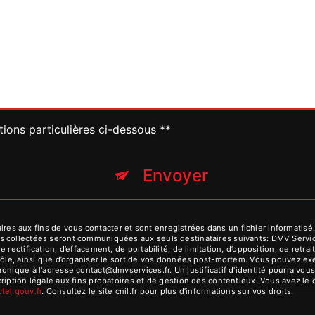
tions particulières ci-dessous **
Envoyer
 aux fins de vous contacter et sont enregistrées dans un fichier informatisé. 
s collectées seront communiquées aux seuls destinataires suivants: DMV Serv
 rectification, d’effacement, de portabilité, de limitation, d’opposition, de ret
rôle, ainsi que d’organiser le sort de vos données post-mortem. Vous pouvez exer
ronique à l'adresse contact@dmvservices.fr. Un justificatif d'identité pourra 
iption légale aux fins probatoires et de gestion des contentieux. Vous avez le dr
octel.gouv.fr
. Consultez le site cnil.fr pour plus d’informations sur vos droits.