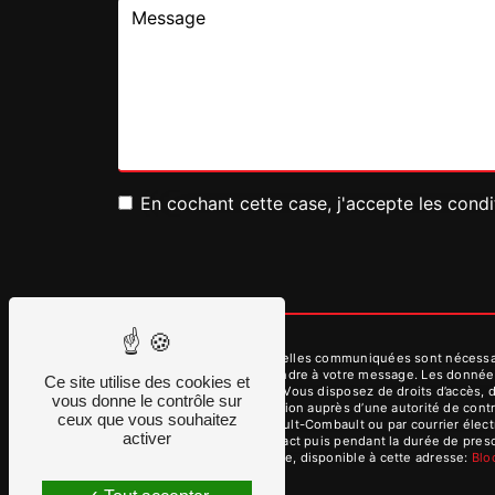
En cochant cette case, j'accepte les condi
** Les données personnelles communiquées sont nécessaires
dans le seul but de répondre à votre message. Les donnée
Ce site utilise des cookies et
contact@dmvservices.fr. Vous disposez de droits d’accès, de
vous donne le contrôle sur
d’introduire une réclamation auprès d’une autorité de cont
ceux que vous souhaitez
des Aulnes, 77340 Pontault-Combault ou par courrier élect
activer
période de prise de contact puis pendant la durée de prescr
démarchage téléphonique, disponible à cette adresse:
Bl