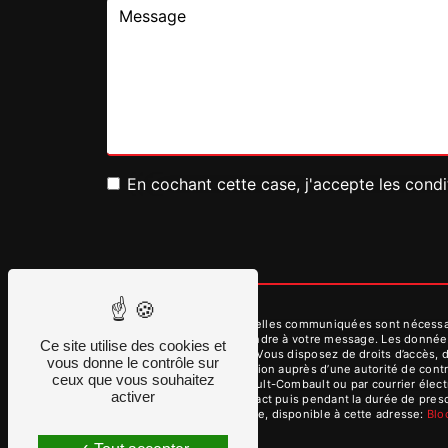
En cochant cette case, j'accepte les condi
** Les données personnelles communiquées sont nécessaires
dans le seul but de répondre à votre message. Les donnée
Ce site utilise des cookies et
contact@dmvservices.fr. Vous disposez de droits d’accès, de
vous donne le contrôle sur
d’introduire une réclamation auprès d’une autorité de cont
ceux que vous souhaitez
des Aulnes, 77340 Pontault-Combault ou par courrier élect
activer
période de prise de contact puis pendant la durée de prescr
démarchage téléphonique, disponible à cette adresse:
Bl