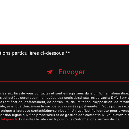
tions particulières ci-dessous **
Envoyer
 aux fins de vous contacter et sont enregistrées dans un fichier informatisé. 
s collectées seront communiquées aux seuls destinataires suivants: DMV Serv
 rectification, d’effacement, de portabilité, de limitation, d’opposition, de ret
rôle, ainsi que d’organiser le sort de vos données post-mortem. Vous pouvez exer
ronique à l'adresse contact@dmvservices.fr. Un justificatif d'identité pourra 
iption légale aux fins probatoires et de gestion des contentieux. Vous avez le dr
octel.gouv.fr
. Consultez le site cnil.fr pour plus d’informations sur vos droits.